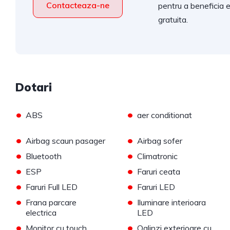
Contacteaza-ne
pentru a beneficia 
gratuita.
Dotari
•
•
ABS
aer conditionat
•
•
Airbag scaun pasager
Airbag sofer
•
•
Bluetooth
Climatronic
•
•
ESP
Faruri ceata
•
•
Faruri Full LED
Faruri LED
•
•
Frana parcare
Iluminare interioara
electrica
LED
•
•
Monitor cu touch
Oglinzi exterioare cu