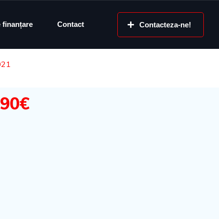
e finanțare
Contact
Contacteza-ne!
021
490€