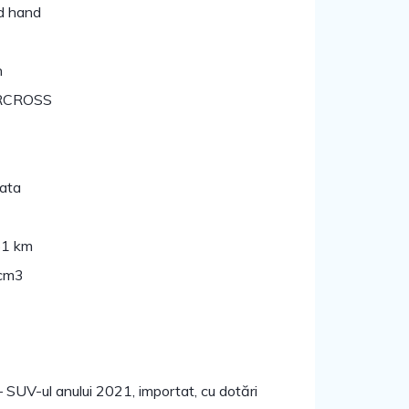
d hand
n
RCROSS
ata
1 km
cm3
 SUV-ul anului 2021, importat, cu dotări