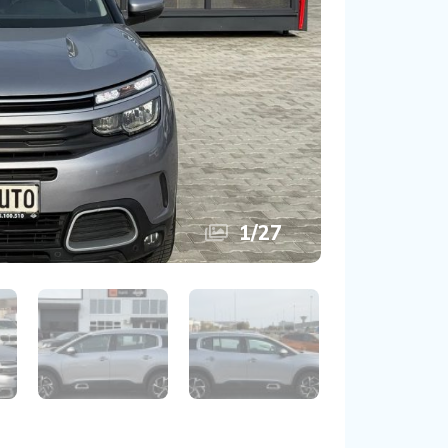
1
/
27