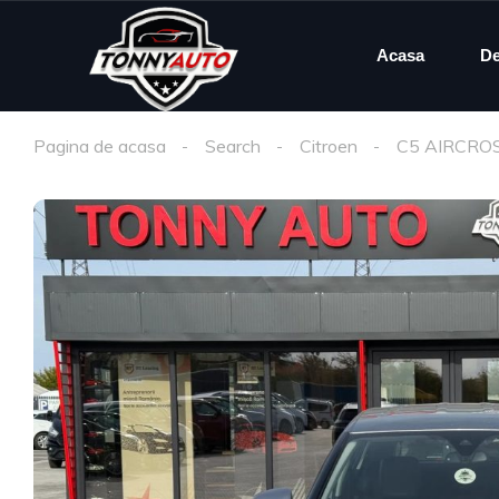
Acasa
De
Pagina de acasa
Search
Citroen
C5 AIRCRO