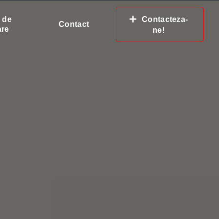
i de
Contacteza-
Contact
are
ne!