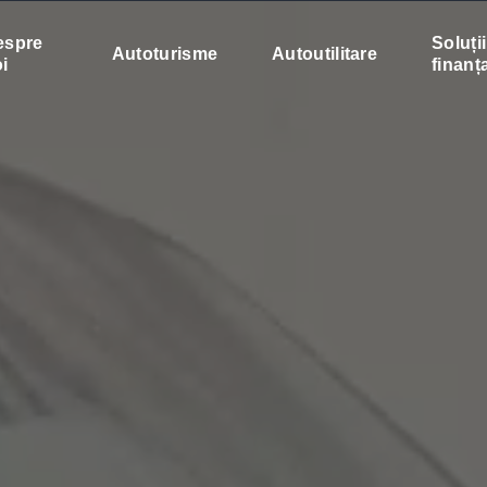
espre
Soluți
Autoturisme
Autoutilitare
i
finanț