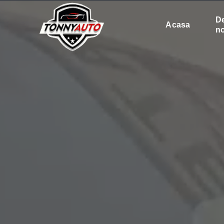
D
Acasa
no