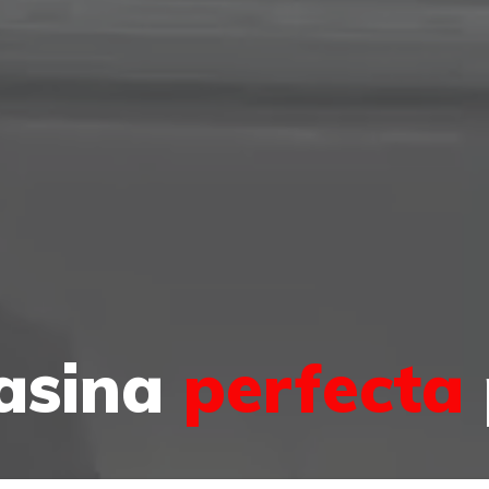
asina
perfecta