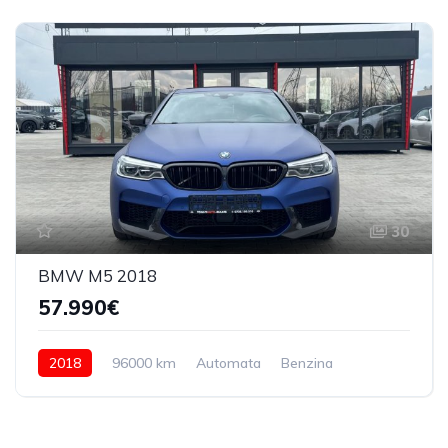
30
BMW M5 2018
57.990€
2018
96000 km
Automata
Benzina
4x4 (manual)