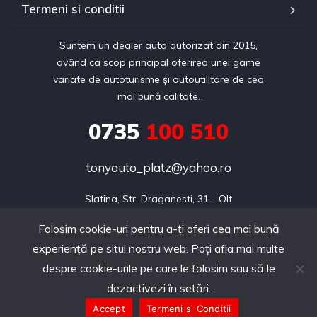
Termeni si conditii
Suntem un dealer auto autorizat din 2015,
având ca scop principal oferirea unei game
variate de autoturisme și autoutilitare de cea
mai bună calitate.
0735
100 510
tonyauto_platz@yahoo.ro
Slatina, Str. Draganesti, 31 - Olt
Folosim cookie-uri pentru a-ți oferi cea mai bună
experiență pe situl nostru web. Poți afla mai multe
Copyright © 2024 realizat de Webdin.ro
despre cookie-urile pe care le folosim sau să le
dezactivezi în setări.
Accept
Termeni si Conditii