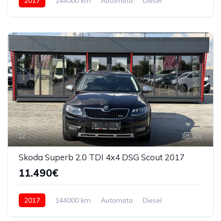
2017
144000 km
Automata
Diesel
4x4 (manual)
26
Skoda Superb 2.0 TDI 4x4 DSG Scout 2017
11.490€
2017
144000 km
Automata
Diesel
4x4 (manual)