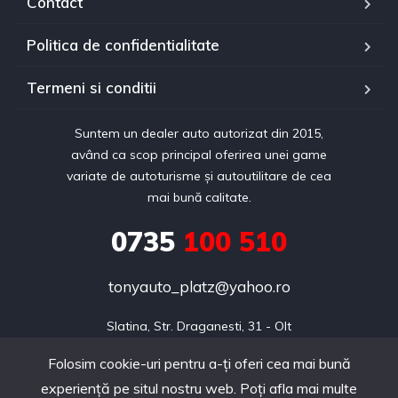
Contact
Politica de confidentialitate
Termeni si conditii
Suntem un dealer auto autorizat din 2015,
având ca scop principal oferirea unei game
variate de autoturisme și autoutilitare de cea
mai bună calitate.
0735
100 510
tonyauto_platz@yahoo.ro
Slatina, Str. Draganesti, 31 - Olt
Folosim cookie-uri pentru a-ți oferi cea mai bună
experiență pe situl nostru web. Poți afla mai multe
Copyright © 2024 realizat de Webdin.ro