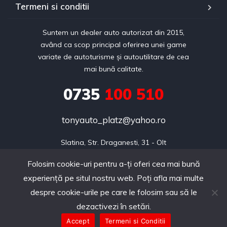
Termeni si conditii
Suntem un dealer auto autorizat din 2015,
având ca scop principal oferirea unei game
variate de autoturisme și autoutilitare de cea
mai bună calitate.
0735
100 510
tonyauto_platz@yahoo.ro
Slatina, Str. Draganesti, 31 - Olt
Folosim cookie-uri pentru a-ți oferi cea mai bună
experiență pe situl nostru web. Poți afla mai multe
Copyright © 2024 realizat de Webdin.ro
despre cookie-urile pe care le folosim sau să le
dezactivezi în setări.
Accept
Termeni si Conditii