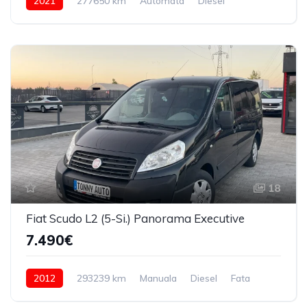
2021
277650 km
Automata
Diesel
4x4 (automat)
18
Fiat Scudo L2 (5-Si.) Panorama Executive
7.490€
2012
293239 km
Manuala
Diesel
Fata