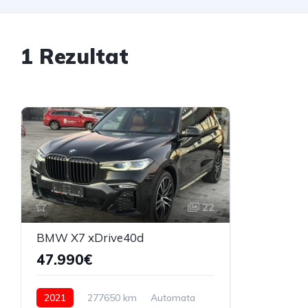
1 Rezultat
22
BMW X7 xDrive40d
47.990€
2021
277650 km
Automata