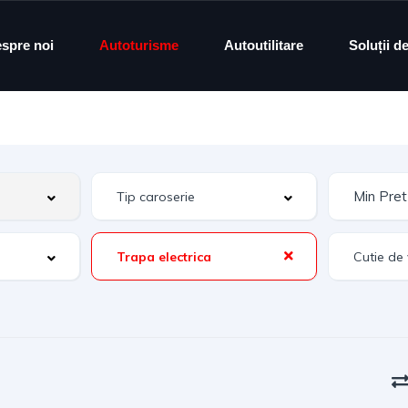
spre noi
Autoturisme
Autoutilitare
Soluții d
Trapa electrica