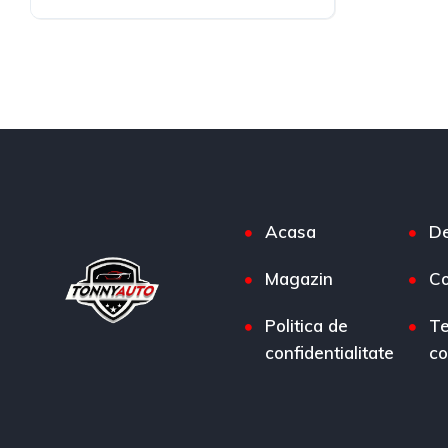
Diesel
4x4 (automat)
Acasa
De
Magazin
Co
Politica de
Te
confidentialitate
co