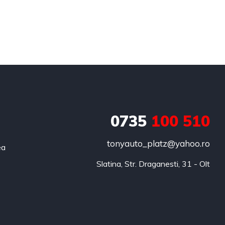
0735
100 510
tonyauto_platz@yahoo.ro
ea
Slatina, Str. Draganesti, 31 - Olt