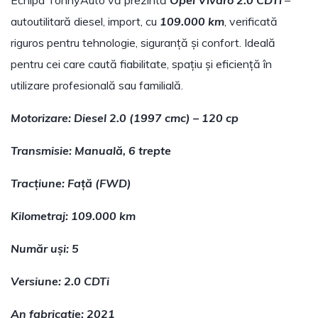
Echipa TonnyAuto vă prezintă
Opel Vivaro 2.0 CDTi
–
autoutilitară diesel, import, cu
109.000 km
, verificată
riguros pentru tehnologie, siguranță și confort. Ideală
pentru cei care caută fiabilitate, spațiu și eficiență în
utilizare profesională sau familială.
Motorizare: Diesel 2.0 (1997 cmc) – 120 cp
Transmisie: Manuală, 6 trepte
Tracțiune: Față (FWD)
Kilometraj: 109.000 km
Număr uși: 5
Versiune: 2.0 CDTi
An fabricație: 2021