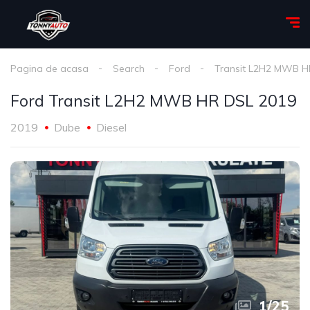
Pagina de acasa
Search
Ford
Transit L2H2 MWB H
Ford Transit L2H2 MWB HR DSL 2019
2019
Dube
Diesel
1
/
25