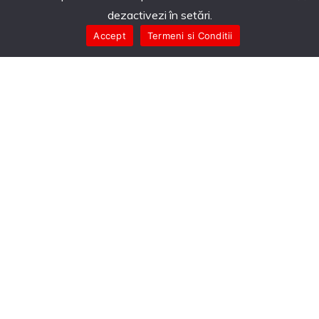
dezactivezi în setări.
Accept
Termeni si Conditii