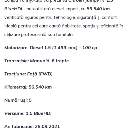
Echipa TonnyAuto vă prezintă
Citroën Jumpy IV 1.5
BlueHDi
– autoutilitară diesel, import, cu
56.540 km
,
verificată riguros pentru tehnologie, siguranță și confort.
Ideală pentru cei care caută fiabilitate, spațiu și eficiență în
utilizare profesională sau familială.
Motorizare: Diesel 1.5 (1.499 cmc) – 100 cp
Transmisie: Manuală, 6 trepte
Tracțiune: Față (FWD)
Kilometraj: 56.540 km
Număr uși: 5
Versiune: 1.5 BlueHDi
An fabricație: 28.09.2021