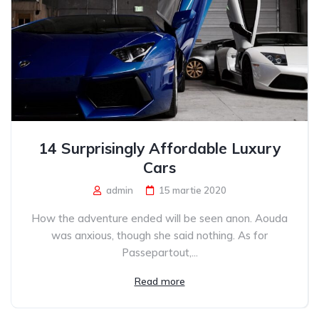
14 Surprisingly Affordable Luxury
Cars
admin
15 martie 2020
How the adventure ended will be seen anon. Aouda
was anxious, though she said nothing. As for
Passepartout,...
Read more