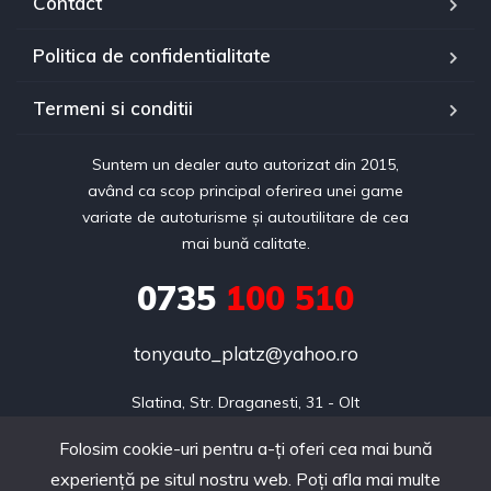
Contact
Politica de confidentialitate
Termeni si conditii
Suntem un dealer auto autorizat din 2015,
având ca scop principal oferirea unei game
variate de autoturisme și autoutilitare de cea
mai bună calitate.
0735
100 510
tonyauto_platz@yahoo.ro
Slatina, Str. Draganesti, 31 - Olt
Folosim cookie-uri pentru a-ți oferi cea mai bună
experiență pe situl nostru web. Poți afla mai multe
Copyright © 2024 realizat de Webdin.ro