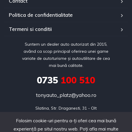
Contact
Politica de confidentialitate
Termeni si conditii
Suntem un dealer auto autorizat din 2015,
având ca scop principal oferirea unei game
variate de autoturisme și autoutilitare de cea
mai bună calitate.
0735
100 510
tonyauto_platz@yahoo.ro
Slatina, Str. Draganesti, 31 - Olt
Folosim cookie-uri pentru a-ți oferi cea mai bună
experiență pe situl nostru web. Poți afla mai multe
Copyright © 2024 realizat de Webdin.ro