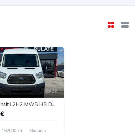
22
Ford Transit L2H2 MWB HR DSL 2018
0€
162000 km
Manuala