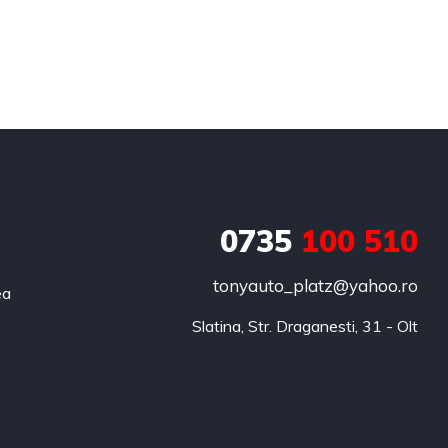
0735
100 510
tonyauto_platz@yahoo.ro
ea
Slatina, Str. Draganesti, 31 - Olt