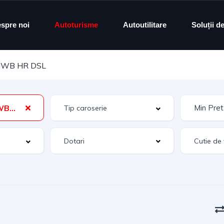
spre noi
Autoturisme
Autoutilitare
Soluții d
 MWB HR DSL
Transit L2H2 MWB HR DSL
Dotari