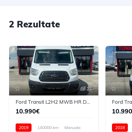
2 Rezultate
25
Ford Transit L2H2 MWB HR DSL 2019
10.990€
10.99
2019
140000 km
Manuala
2018