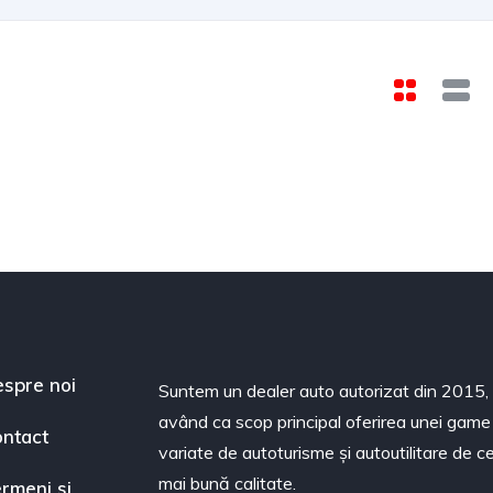
spre noi
Suntem un dealer auto autorizat din 2015,
având ca scop principal oferirea unei game
ntact
variate de autoturisme și autoutilitare de c
mai bună calitate.
rmeni si