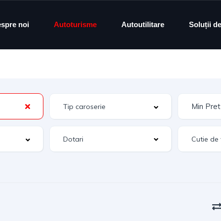
spre noi
Autoturisme
Autoutilitare
Soluții d
Dotari