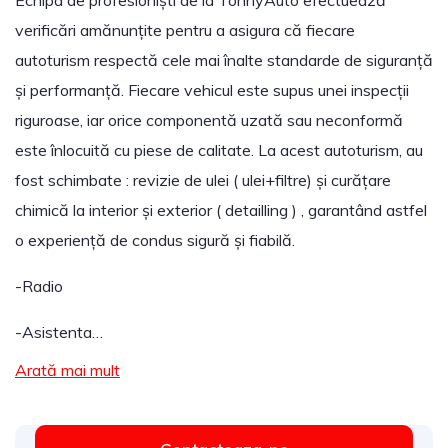
Echipa de profesioniști de la TonnyAuto efectuează
verificări amănunțite pentru a asigura că fiecare
autoturism respectă cele mai înalte standarde de siguranță
și performanță. Fiecare vehicul este supus unei inspecții
riguroase, iar orice componentă uzată sau neconformă
este înlocuită cu piese de calitate. La acest autoturism, au
fost schimbate : revizie de ulei ( ulei+filtre) și curățare
chimică la interior și exterior ( detailling ) , garantând astfel
o experiență de condus sigură și fiabilă.
-Radio
-Asistenta…
Arată mai mult